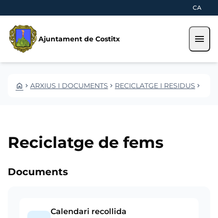
Vés al contingut
Saltar al contingut
CA
menu
Ajuntament de Costitx
HOME
ARXIUS I DOCUMENTS
RECICLATGE I RESIDUS
RECICLATGE DE FEMS
CHEVRON_RIGHT
CHEVRON_RIGHT
CHEVRON_RIGHT
Reciclatge de fems
Documents
Calendari recollida