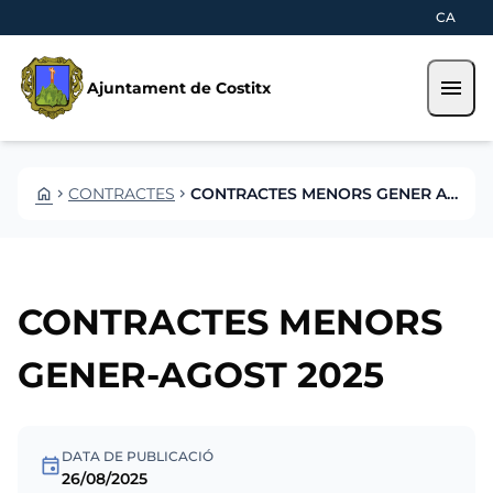
Vés al contingut
Saltar al contingut
CA
menu
Ajuntament de Costitx
HOME
CONTRACTES
CONTRACTES MENORS GENER AGOST 2025
CHEVRON_RIGHT
CHEVRON_RIGHT
CONTRACTES MENORS
GENER-AGOST 2025
DATA DE PUBLICACIÓ
event
26/08/2025