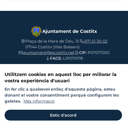
Ajuntament de Costitx
Plaça de la Mare de Déu, 15
971 51 30 02
07144 Costitx (Illes Balears)
ajuntament@ajcostitx.net
CIF:
P0701700G
FACE:
L01070178
Utilitzem cookies en aquest lloc per millorar la
vostra experiència d'usuari
Segueix-nos a les xarxes socials
En fer clic a qualsevol enllaç d'aquesta pàgina, esteu
donant el vostre consentiment perquè configurem les
galetes.
Més informació
Contacte
Política de galetes (Cookies)
Protecció de dades
Estic d'acord
© 2026 Ajuntament de Costitx. Tots els drets reservats.