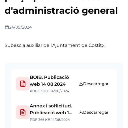
d'administració general
calendar_today
24/09/2024
Subescla auxiliar de l'Ajuntament de Costitx.
BOIB. Publicació
Descarregar
web 14 08 2024
PDF
·
519 KB
·
14/08/2024
Annex i sol·licitud.
Descarregar
Publicació web 14
08 2024
PDF
·
366 KB
·
14/08/2024