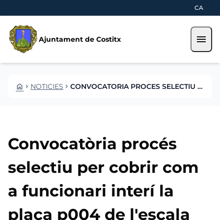
Vés al contingut
Saltar al contingut
CA
menu
Ajuntament de Costitx
HOME
NOTICIES
CONVOCATORIA PROCES SELECTIU COBRIR COM FUNCIONARI INTERI LA PLACA P004 DE LESCALA
CHEVRON_RIGHT
CHEVRON_RIGHT
Convocatòria procés
selectiu per cobrir com
a funcionari interí la
plaça p004 de l'escala