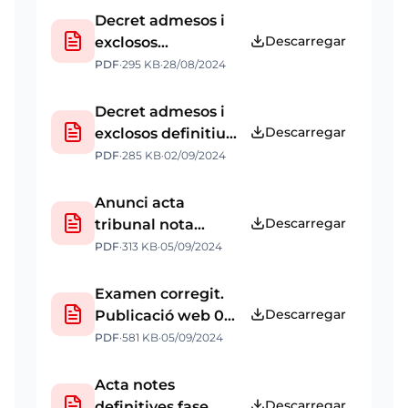
Decret admesos i
Descarregar
exclosos
provisional i data
PDF
·
295 KB
·
28/08/2024
examen.
Publicació web 28
Decret admesos i
08 2024
Descarregar
exclosos definitiu.
Publicació web 02
PDF
·
285 KB
·
02/09/2024
09 2024
Anunci acta
Descarregar
tribunal nota
provisional
PDF
·
313 KB
·
05/09/2024
examen fase
oposició i anunci
Examen corregit.
data entrevista.
Descarregar
Publicació web 05
Publicació web 05
09 2024
PDF
·
581 KB
·
05/09/2024
09 2024
Acta notes
Descarregar
definitives fase