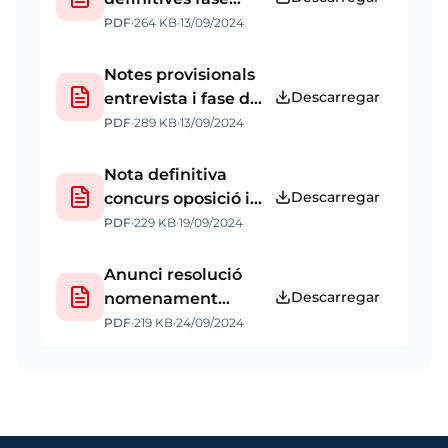
d'oposició.
PDF
·
264 KB
·
13/09/2024
Publicació web 13
09 2024
Notes provisionals
Descarregar
entrevista i fase de
concurs.
PDF
·
289 KB
·
13/09/2024
Publicació web 13
09 2024
Nota definitiva
Descarregar
concurs oposició i
proposta candidat.
PDF
·
229 KB
·
19/09/2024
Publicació web 19
09 2024
Anunci resolució
Descarregar
nomenament
funcionari interí.
PDF
·
219 KB
·
24/09/2024
Publicació web 24
09 2024